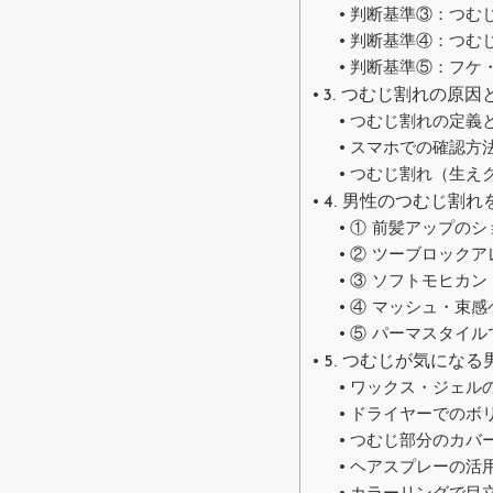
判断基準③：つむ
判断基準④：つむ
判断基準⑤：フケ
3. つむじ割れの原
つむじ割れの定義
スマホでの確認方
つむじ割れ（生え
4. 男性のつむじ割
① 前髪アップのシ
② ツーブロックア
③ ソフトモヒカ
④ マッシュ・束感
⑤ パーマスタイ
5. つむじが気にな
ワックス・ジェル
ドライヤーでのボ
つむじ部分のカバ
ヘアスプレーの活