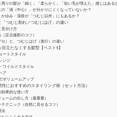
じ周りの髪が「細く」「柔らかく」「短い毛が増えた」感じはある
じの「渦（中心）」が分かりにくくなっていないか？
・かゆみ・湿疹が「つむじ以外」にもあるか？
因と「つむじ割れ／つむじはげ」の違い
と見分け方
法（定点撮影のコツ）
グセ）と、つむじはげ（進行）の違い
れを目立たなくする髪型【ベスト5】
ョートスタイル
レンジ
ン・ワイルドスタイル
ヘア
ルでボリュームアップ
る男性におすすめのスタイリング術（セット方法）
の効果的な使い方
リュームの出し方（最重要）
ーテクニック（自然に見せるコツ）
用法