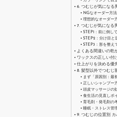
カラーリングで目
6. つむじが気にな
NGなオーダー方
理想的なオーダー
7. つむじが気にな
STEP1：前に倒
STEP2：分け目
STEP3：形を整
よくある間違いの乾
ワックスの正しい付
仕上がりを決める優
8. 髪型以外でつむ
まず「原因別：最
正しいシャンプー
頭皮マッサージの
食生活の見直しポ
育毛剤・発毛剤の
睡眠・ストレス管
9. つむじの位置別