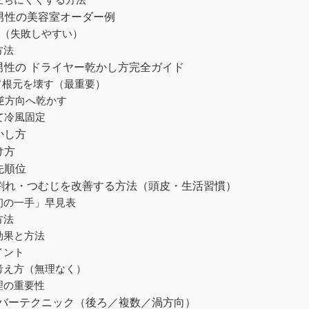
立ちにくくする方法
る男性の美容室オーダー例
法（失敗しやすい）
方法
る男性の ドライヤー乾かし方完全ガイド
して根元を壊す（最重要）
と逆方向へ乾かす
えて冷風固定
かし方
け方
先順位
じ割れ・つむじを改善する方法（頭皮・生活習慣）
初の一手」早見表
方法
効果と方法
イント
考え方（無理なく）
理の重要性
 カバーテクニック（後ろ／複数／渦方向）