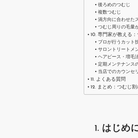
後ろめのつむじ
複数つむじ
渦方向に合わせた
つむじ周りの毛量
10. 専門家が教え
プロが行うカット
サロントリートメ
ヘアピース・増毛
定期メンテナンス
当店でのカウンセ
11. よくある質問
12. まとめ：つむ
1. はじ