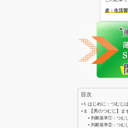
この記事で
皮・生活習
目次
1. はじめに：つむ
2. 【男のつむじ】
判断基準①：つむ
判断基準②：つむ