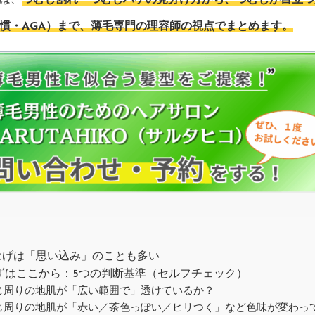
は、
つむじ割れ・つむじハゲの見分け方から、つむじが目立つ
慣・AGA）まで、薄毛専門の理容師の視点でまとめます。
じはげは「思い込み」のことも多い
まずはここから：5つの判断基準（セルフチェック）
じ周りの地肌が「広い範囲で」透けているか？
じ周りの地肌が「赤い／茶色っぽい／ヒリつく」など色味が変わっ