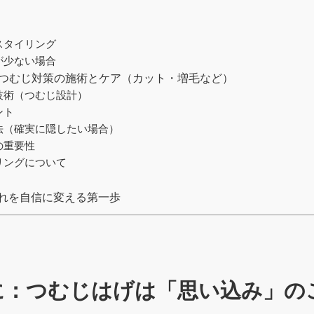
スタイリング
が少ない場合
る：つむじ対策の施術とケア（カット・増毛など）
技術（つむじ設計）
ント
法（確実に隠したい場合）
の重要性
リングについて
じ割れを自信に変える第一歩
めに：つむじはげは「思い込み」