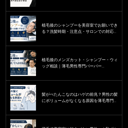
「SARUTAHIKO（サルタヒコ）」
理容師が解説
植毛後のシャンプーを美容室でお願いでき
薄毛男性の婚活をヘアサロン（美容室・床
る？洗髪時期・注意点・サロンでの対応を
屋）という立場で応援しています。
薄毛専門理容師が解説
植毛後のメンズカット・シャンプー・ウィ
薄毛男性のカットモデル募集中！
ッグ相談｜薄毛男性専門バーバー
SARUTAHIKO
髪がぺたんこなのはハゲの前兆？男性の髪
渋谷にある薄毛男性用の美容室「Inti＋
にボリュームがなくなる原因を薄毛専門理
（インティプラス）」に行ってきた体験記
容師が解説
（口コミ・評判）