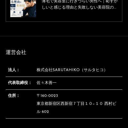
薄毛で美容室に行きづらい男性へ｜恥ずか
薄毛に悩む男性の為の美容室「Inti（イン
しいと感じる理由と失敗しない美容院の選
ティ）」は本当にすごいです。
び方【薄毛専門理容師監修】
運営会社
法人：
株式会社SARUTAHIKO（サルタヒコ）
代表取締役：
佐々木善一
住所：
〒160-0023
東京都新宿区西新宿７丁目１０−１０ 西村ビ
ル 602