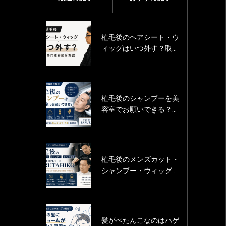
植毛後のヘアシート・ウ
薄毛男性のカットモデル
ィッグはいつ外す？取り
募集
外し後のカットと髪型を
「SARUTAHIKO（サル
薄毛専門理容師が解説
タヒコ）」
植毛後のシャンプーを美
薄毛男性の婚活をヘアサ
容室でお願いできる？洗
ロン（美容室・床屋）と
髪時期・注意点・サロン
いう立場で応援していま
での対応を薄毛専門理容
す。
師が解説
植毛後のメンズカット・
薄毛男性のカットモデル
シャンプー・ウィッグ相
募集中！
談｜薄毛男性専門バーバ
ーSARUTAHIKO
髪がぺたんこなのはハゲ
渋谷にある薄毛男性用の