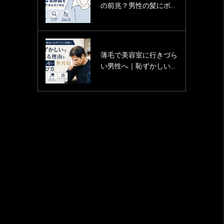
の前兆？男性の髪にボリ
美容室「Inti＋（インテ
ュームがなくなる原因を
ィプラス）」に行ってき
薄毛専門理容師が解説
た体験記（口コミ・評
判）
薄毛で美容室に行きづら
薄毛に悩む男性の為の美
い男性へ｜恥ずかしいと
容室「Inti（インテ
感じる理由と失敗しない
ィ）」は本当にすごいで
美容院の選び方【薄毛専
す。
門理容師監修】