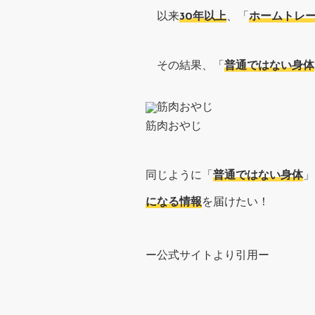
以来
30年以上
、「
ホームトレ
その結果、「
普通ではない身体
筋肉おやじ
同じように「
普通ではない身体
」
になる情報
を届けたい！
ー公式サイトより引用ー