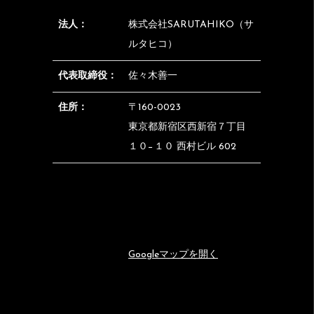
法人：
株式会社SARUTAHIKO（サ
ルタヒコ）
代表取締役：
佐々木善一
住所：
〒160-0023
東京都新宿区西新宿７丁目
１０−１０ 西村ビル 602
Googleマップを開く