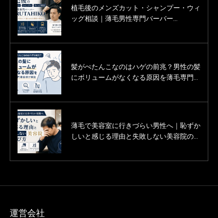
植毛後のメンズカット・シャンプー・ウィ
薄毛男性のカットモデル募集中！
ッグ相談｜薄毛男性専門バーバー
SARUTAHIKO
髪がぺたんこなのはハゲの前兆？男性の髪
渋谷にある薄毛男性用の美容室「Inti＋
にボリュームがなくなる原因を薄毛専門理
（インティプラス）」に行ってきた体験記
容師が解説
（口コミ・評判）
薄毛で美容室に行きづらい男性へ｜恥ずか
薄毛に悩む男性の為の美容室「Inti（イン
しいと感じる理由と失敗しない美容院の選
ティ）」は本当にすごいです。
び方【薄毛専門理容師監修】
運営会社