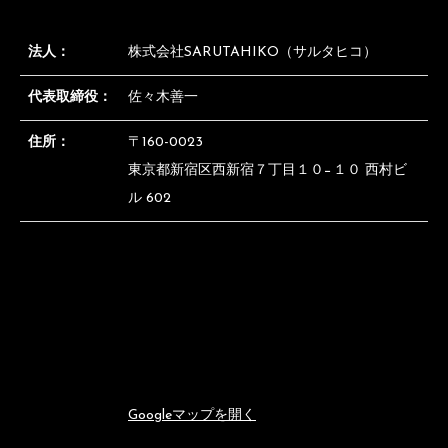
法人：
株式会社SARUTAHIKO（サルタヒコ）
代表取締役：
佐々木善一
住所：
〒160-0023
東京都新宿区西新宿７丁目１０−１０ 西村ビ
ル 602
Googleマップを開く