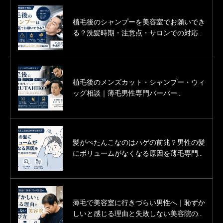
植毛後のシャンプーを美容室でお願いでき
薄毛男性の婚活をヘアサロン（美容室・床
る？洗髪時期・注意点・サロンでの対応を
屋）という立場で応援しています。
薄毛専門理容師が解説
植毛後のメンズカット・シャンプー・ウィ
薄毛男性のカットモデル募集中！
ッグ相談｜薄毛男性専門バーバー
SARUTAHIKO
髪がぺたんこなのはハゲの前兆？男性の髪
渋谷にある薄毛男性用の美容室「Inti＋
にボリュームがなくなる原因を薄毛専門理
（インティプラス）」に行ってきた体験記
容師が解説
（口コミ・評判）
薄毛で美容室に行きづらい男性へ｜恥ずか
薄毛に悩む男性の為の美容室「Inti（イン
しいと感じる理由と失敗しない美容院の選
ティ）」は本当にすごいです。