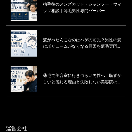
植毛後のメンズカット・シャンプー・ウィ
薄毛男性のカットモデル募集中！
ッグ相談｜薄毛男性専門バーバー
SARUTAHIKO
髪がぺたんこなのはハゲの前兆？男性の髪
渋谷にある薄毛男性用の美容室「Inti＋
にボリュームがなくなる原因を薄毛専門理
（インティプラス）」に行ってきた体験記
容師が解説
（口コミ・評判）
薄毛で美容室に行きづらい男性へ｜恥ずか
薄毛に悩む男性の為の美容室「Inti（イン
しいと感じる理由と失敗しない美容院の選
ティ）」は本当にすごいです。
び方【薄毛専門理容師監修】
運営会社