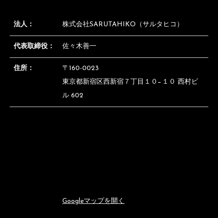
法人：
株式会社SARUTAHIKO（サルタヒコ）
代表取締役：
佐々木善一
住所：
〒160-0023
東京都新宿区西新宿７丁目１０−１０ 西村ビ
ル 602
Googleマップを開く